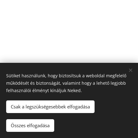
Sütiket használunk, hogy biztosítsuk a weboldal megfelelő
működését és biztonságát, valamint hogy a lehető legjobb
felhasználói élményt kínáljuk Neked.
Csak a legszükségesebbek elfogadása
Fekete Hegy Kiadó
Összes elfogadása
Webdesign: Dévényi Ildikó
Sütik