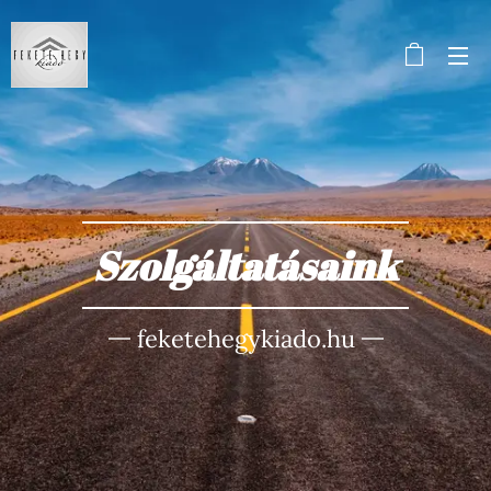
Szolgáltatásaink
feketehegykiado.hu