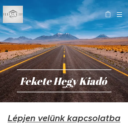
Fekete Hegy Kiadó
Lépjen velünk kapcsolatba