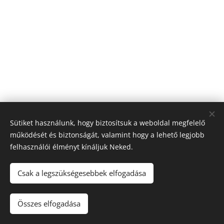
Sütiket használunk, hogy biztosítsuk a weboldal megfelelő
működését és biztonságát, valamint hogy a lehető legjobb
felhasználói élményt kínáljuk Neked.
Csak a legszükségesebbek elfogadása
Fekete Hegy Kiadó
Összes elfogadása
Webdesign: Dévényi Ildikó
Sütik